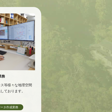
業務
ース等様々な地理空間
施しております。
データ作成業務