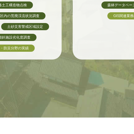
路土工構造物点検
森林データベー
区内の荒廃渓流状況調査
GIS関連業
土砂災害警戒区域設定
傾斜施設劣化度調査
・防災分野の実績