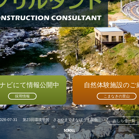
ナビにて情報公開中
自然体験施設のご
採用情報
こまなきの里山
026-07-31
第23回環境学習 さとやまでまなぼう！昆虫
おしらせ一覧
採集にチャレンジ！！