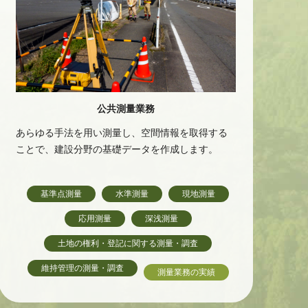
公共測量業務
あらゆる手法を用い測量し、空間情報を取得する
ことで、建設分野の基礎データを作成します。
基準点測量
水準測量
現地測量
応用測量
深浅測量
土地の権利・登記に関する測量・調査
維持管理の測量・調査
測量業務の実績