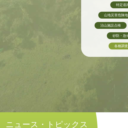
特定道
山地災害危険地
治山施設点検
砂防・急
各種調査
ニュース・トピックス