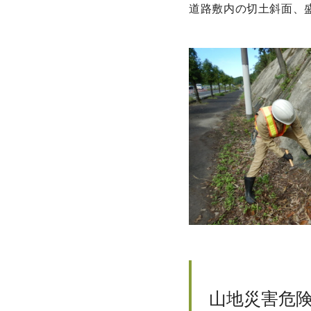
道路敷内の切土斜面、
山地災害危