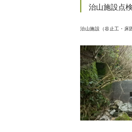
治山施設点
治山施設（谷止工・床