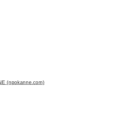
。
pokanne.com)