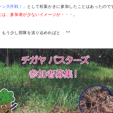
ーン大作戦！」
として松葉かきに参加したことはあったので
には、参加者が少ないイメージが・・・
。
、もう少し部隊を送り込めればと ^^