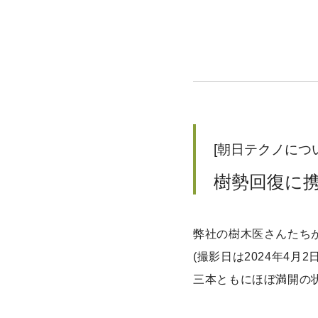
[朝日テクノについ
樹勢回復に
弊社の樹木医さんたち
(
撮影日は
2024
年
4
月
2
三本ともにほぼ満開の