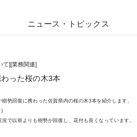
ニュース・トピックス
て][業務関連]
携わった桜の木3本
が樹勢回復に携わった佐賀県内の桜の木
3
本を紹介します。
日
)
状況で以前よりも樹勢が回復し、花付も良くなっています。