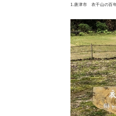
1.唐津市 衣干山の百