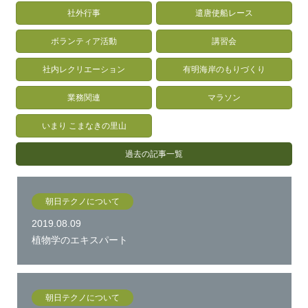
社外行事
遣唐使船レース
ボランティア活動
講習会
社内レクリエーション
有明海岸のもりづくり
業務関連
マラソン
いまり こまなきの里山
過去の記事一覧
朝日テクノについて
2019.08.09
植物学のエキスパート
朝日テクノについて